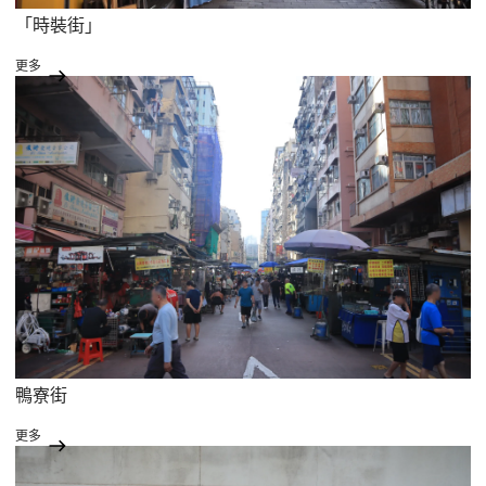
「時裝街」
更多
鴨寮街
更多