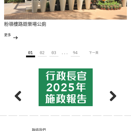
粉嶺樓路遊樂場公廁
更多
01
02
03
...
94
下一頁
聯絡我們