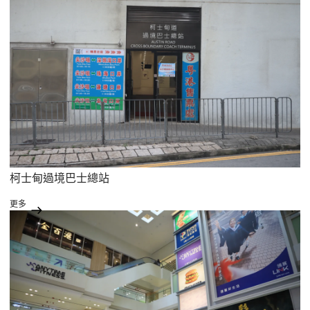
柯士甸過境巴士總站
更多