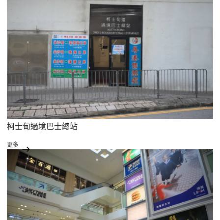
柯士甸過境巴士總站
更多