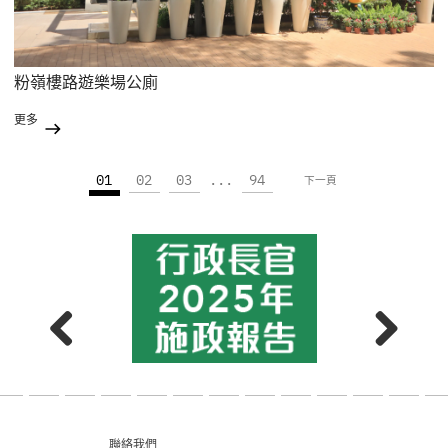
粉嶺樓路遊樂場公廁
更多
01
02
03
...
94
下一頁
聯絡我們