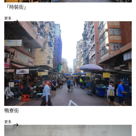
「時裝街」
更多
鴨寮街
更多