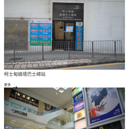
柯士甸過境巴士總站
更多