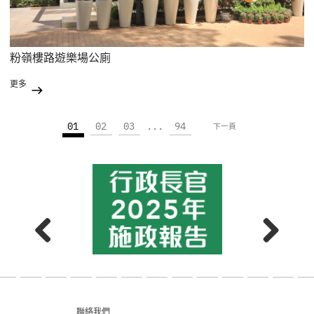
粉嶺樓路遊樂場公廁
更多
01
02
03
...
94
下一頁
聯絡我們