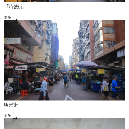
「時裝街」
更多
鴨寮街
更多