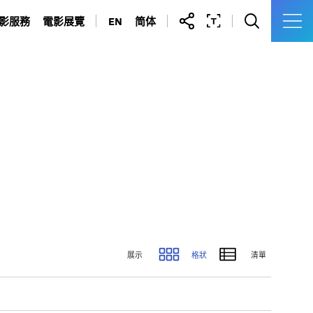
影服務
電影展覽
EN
简体
拍攝場地
油蔴地警署光影之旅
許可證及申請表
九龍城寨光影之旅
製作通訊錄
展示
格狀
清單