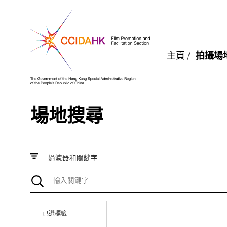
主頁
/
拍攝場
場地搜尋
過濾器和關鍵字
已選標籤