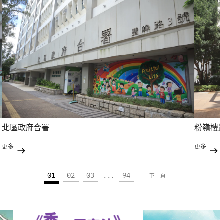
北區政府合署
粉嶺樓
更多
更多
01
02
03
...
94
下一頁