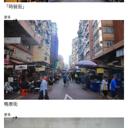
「時裝街」
更多
鴨寮街
更多