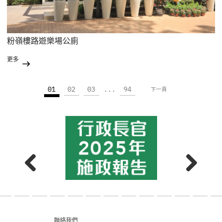
粉嶺樓路遊樂場公廁
更多
01
02
03
...
94
下一頁
聯絡我們