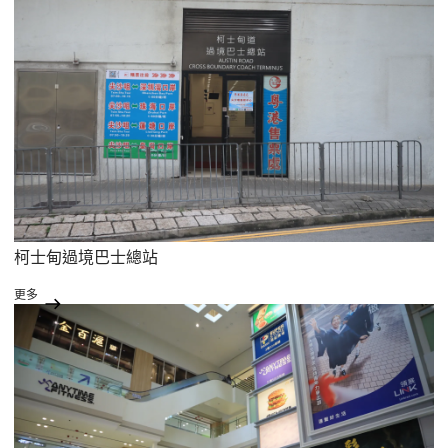
柯士甸過境巴士總站
更多