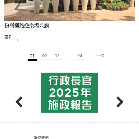
粉嶺樓路遊樂場公廁
更多
01
02
03
...
94
下一頁
聯絡我們