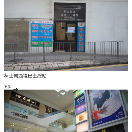
柯士甸過境巴士總站
更多