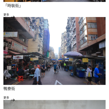
「時裝街」
更多
鴨寮街
更多