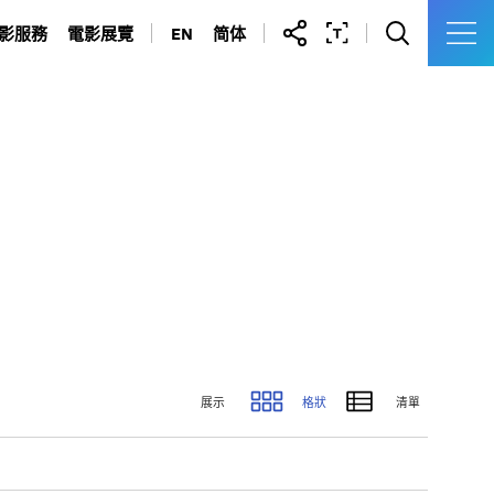
影服務
電影展覽
EN
简体
拍攝場地
油蔴地警署光影之旅
許可證及申請表
九龍城寨光影之旅
製作通訊錄
展示
格狀
清單