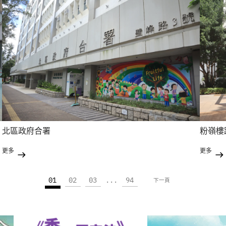
北區政府合署
粉嶺樓
更多
更多
01
02
03
...
94
下一頁