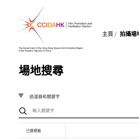
主頁
/
拍攝場
場地搜尋
過濾器和關鍵字
已選標籤