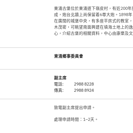
東涌古堡位於東涌道下嶺皮村，有近200
成，炮台北牆上尚保留着6尊大炮。189
在廣闊的城堡中央，有多座平房式的教室，
木茂密，可眺望南面興建在填海土地上的逸
心，介紹古堡的相關資料，中心由康樂及文
東涌鄉事委員會
副主席
電話:
2988 8228
傳真:
2988 8924
致電副主席提出申請。
處理申請時間：1–2天。