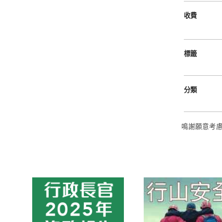
收費
標籤
分類
鳴謝願意考