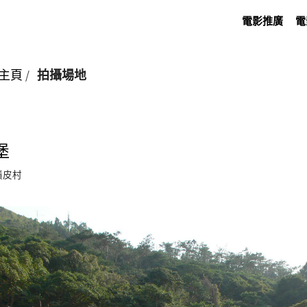
電影推廣
電
主頁
/
拍攝場地
堡
嶺皮村