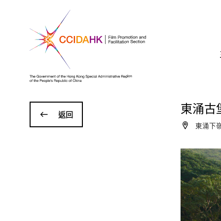
東涌古
返回
東涌下