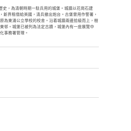
年歷史，為清朝時期一駐兵用的城堡。城牆以花崗石建
8年，新界租借給英國，清兵撤出炮台。古堡曾用作警署，
原為東涌公立學校的校舍。沿着城牆兩邊拾級而上，樹
東邨。城堡已被列為法定古蹟，城堡內有一座展覽中
化事務署管理。