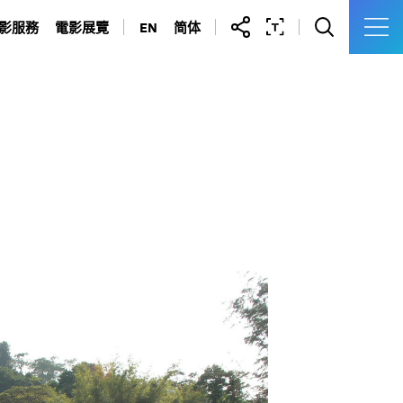
影服務
電影展覽
EN
简体
拍攝場地
油蔴地警署光影之旅
許可證及申請表
九龍城寨光影之旅
製作通訊錄