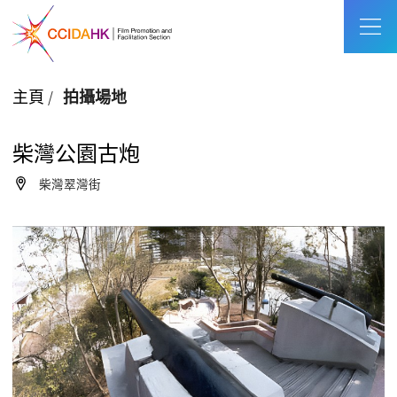
主頁
/
拍攝場地
柴灣公園古炮
柴灣翠灣街