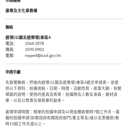
申請機構
康樂及文化事務署
聯絡
經理(公園及遊樂場)東區4
電話:
2564 2078
傳真:
2595 0902
電郵:
mppe4@lcsd.gov.hk
申請手續
先致電聯絡，然後向經理(公園及遊樂場)東區4遞交申請表，並提
供以下資料：拍攝地點、日期、時間、活動性質、故事大綱、有關
場面的說明、使用的道具及佈景、拍攝隊伍人數及演員、器材清
單，以及公眾責任保險單的副本。
處理申請時間：簡單的拍攝申請及以現金繳款需時7個工作天。複
雜的拍攝申請(如需諮詢有關政府部門/業主等及/或以支票繳款)需
時10個工作天或以上。