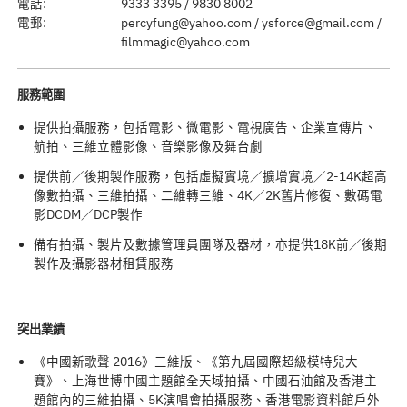
電話:
9333 3395 / 9830 8002
電郵:
percyfung@yahoo.com
/
ysforce@gmail.com
/
filmmagic@yahoo.com
服務範圍
提供拍攝服務，包括電影、微電影、電視廣告、企業宣傳片、
航拍、三維立體影像、音樂影像及舞台劇
提供前／後期製作服務，包括虛擬實境／擴增實境／2-14K超高
像數拍攝、三維拍攝、二維轉三維、4K／2K舊片修復、數碼電
影DCDM／DCP製作
備有拍攝、製片及數據管理員團隊及器材，亦提供18K前／後期
製作及攝影器材租賃服務
突出業績
《中國新歌聲 2016》三維版、《第九屆國際超級模特兒大
賽》、上海世博中國主題館全天域拍攝、中國石油館及香港主
題館內的三維拍攝、5K演唱會拍攝服務、香港電影資料館戶外