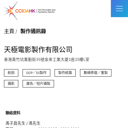
主頁
/
製作通訊錄
天極電影製作有限公司
香港黃竹坑業勤街35號金來工業大廈1座25樓L室
航拍
DCP／DI製作
製作統籌
數碼修復／重製
攝影
廣告／短片攝製
聯絡資料
馮子昌先生 / 馮先生