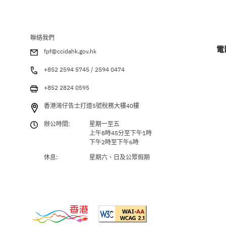
聯絡我們
電
fpf@ccidahk.gov.hk
+852 2594 5745 / 2594 0474
+852 2824 0595
香港灣仔告士打道5號稅務大樓40樓
辦公時間:
星期一至五
上午8時45分至下午1時
下午2時至下午6時
休息:
星期六、日及公眾假期