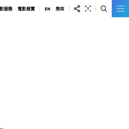
影服務
電影展覽
EN
简体
拍攝場地
油蔴地警署光影之旅
許可證及申請表
九龍城寨光影之旅
製作通訊錄
om