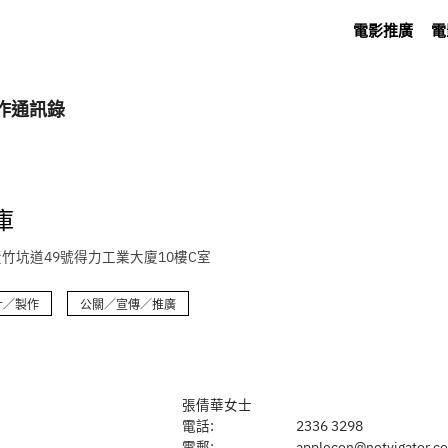
電影推廣
電
作通訊錄
庫
竹坑道49號得力工業大廈10樓C室
計／製作
公關／宣傳／推廣
張倩華女士
電話:
2336 3298
電郵:
applecon@netvigator.c