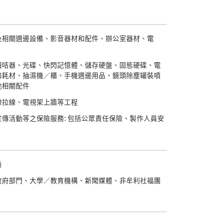
及相關週邊設備、影音器材和配件、辦公室器材、電
讀咭器、光碟、快閃記憶體、儲存硬盤、固態硬碟、電
和耗材、抽濕機／櫃、手機週邊用品、鏡頭除塵罐裝噴
他相關配件
線拉線、電視架上牆等工程
傳活動等之保險服務: 包括公眾責任保險、製作人員安
商
政府部門、大學／教育機構、新聞媒體、非牟利社福團