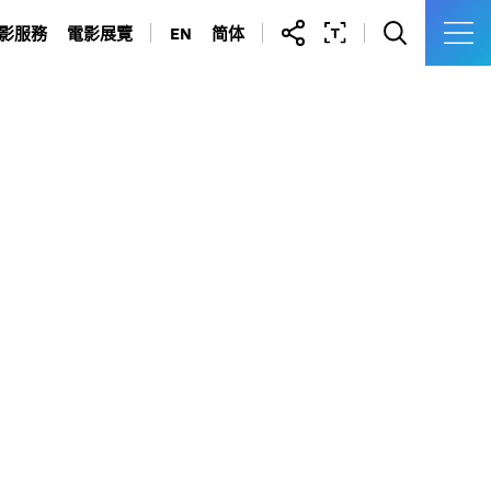
影服務
電影展覽
EN
简体
拍攝場地
油蔴地警署光影之旅
許可證及申請表
九龍城寨光影之旅
製作通訊錄