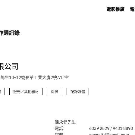
電影推廣
電
作通訊錄
限公司
塢里10–12號長華工業大廈2樓A12室
程
燈光／其他器材
保險
記錄媒體
陳永健先生
電話:
6339 2529 / 9431 8890
電郵:
amarsltd@gmail.com