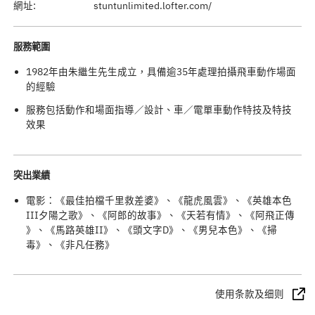
網址:
stuntunlimited.lofter.com/
服務範圍
1982年由朱繼生先生成立，具備逾35年處理拍攝飛車動作場面
的經驗
服務包括動作和場面指導／設計、車／電單車動作特技及特技
效果
突出業績
電影：《最佳拍檔千里救差婆》、《龍虎風雲》、《英雄本色
III夕陽之歌》、《阿郎的故事》、《天若有情》、《阿飛正傳
》、《馬路英雄II》、《頭文字D》、《男兒本色》、《掃
毒》、《非凡任務》
使用条款及细则