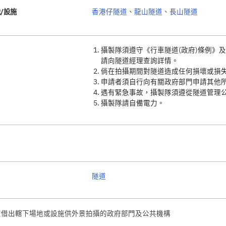
/設施
香港仔隧道
、
龍山隧道
、
長山隧道
攝製隊須遵守《行車隧道(政府)條例》
請向隧道經理查詢詳情。
倘在拍攝期間對隧道造成任何損壞或損
申請者須自行向有關政府部門申請其他
遇有緊急事故，攝製隊須遵從隧道管理
攝製隊請自備電力。
隧道
慮借出轄下場地或設施供外景拍攝的政府部門及公共機構