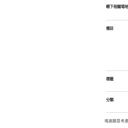
轄下相關場地
備註
標籤
分類
鳴謝願意考