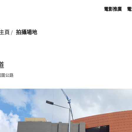
電影推廣
電
主頁
/
拍攝場地
道
園圍公路