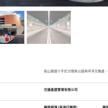
長山隧道介乎於沙頭角公路與坪洋交匯處，
交通基建管理有限公司
隧道經理 (香港仔隧道)
隧