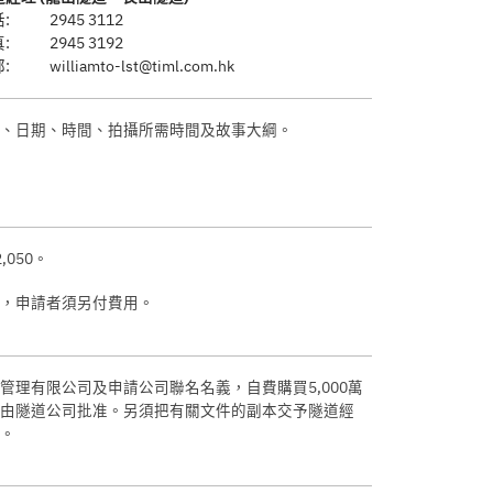
:
2945 3112
:
2945 3192
:
williamto-lst@timl.com.hk
、日期、時間、拍攝所需時間及故事大綱。
,050。
，申請者須另付費用。
理有限公司及申請公司聯名名義，自費購買5,000萬
由隧道公司批准。另須把有關文件的副本交予隧道經
。