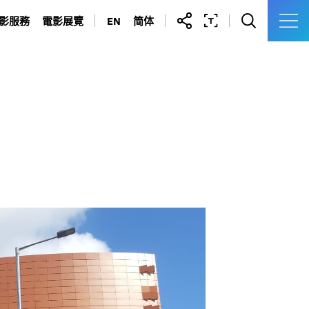
影服務
電影展覽
EN
简体
拍攝場地
油蔴地警署光影之旅
許可證及申請表
九龍城寨光影之旅
製作通訊錄