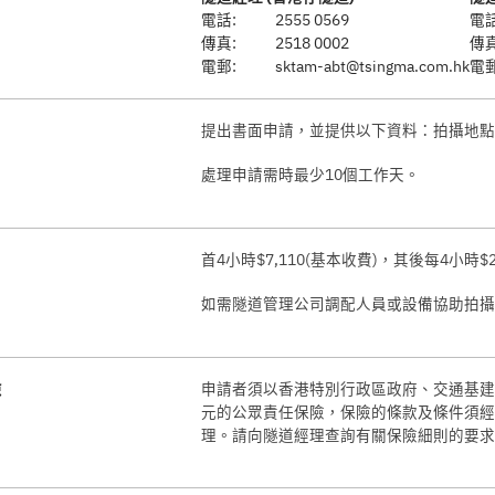
電話:
2555 0569
電話
傳真:
2518 0002
傳真
電郵:
sktam-abt@tsingma.com.hk
電郵
提出書面申請，並提供以下資料：拍攝地點
處理申請需時最少10個工作天。
首4小時$7,110(基本收費)，其後每4小時$2
如需隧道管理公司調配人員或設備協助拍攝
險
申請者須以香港特別行政區政府、交通基建管
元的公眾責任保險，保險的條款及條件須經
理。請向隧道經理查詢有關保險細則的要求