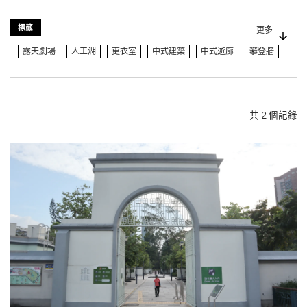
標籤
更多
露天劇場
人工湖
更衣室
中式建築
中式遊廊
攀登牆
展館
花園
禮堂
露天廣場
遊樂場
製作室
長洲
共 2 個記錄