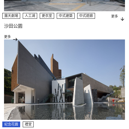
露天劇場
人工湖
更衣室
中式建築
中式遊廊
更多
攀登牆
展館
花園
紀念花園
露天廣場
遊樂場
沙田公園
製作室
長洲
更多
紀念花園
禮堂