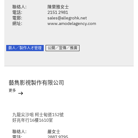
聯絡人:
陳樂雅女士
電話:
2151 2981
電郵:
sales@allegrohk.net
網址:
www.amodelagency.com
藝人／製作人才管理
公關／宣傳／推廣
藝雋影視製作有限公司
更多
九龍尖沙咀 柯士甸道152號
好兆年行16樓1610室
聯絡人:
嚴女士
電話:
2887 9795