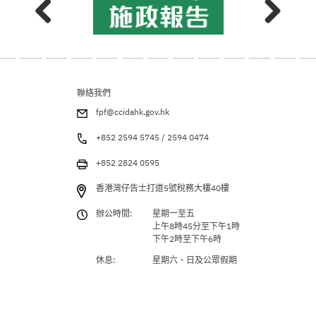
聯絡我們
fpf@ccidahk.gov.hk
+852 2594 5745 / 2594 0474
+852 2824 0595
香港灣仔告士打道5號稅務大樓40樓
辦公時間:
星期一至五
上午8時45分至下午1時
下午2時至下午6時
休息:
星期六、日及公眾假期