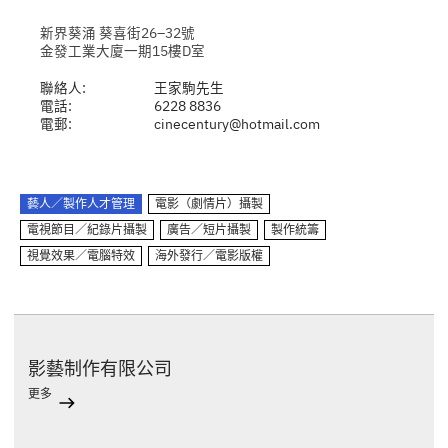
新界葵涌 葵喜街26–32號
金發工業大廈一期15樓D室
聯絡人:
王家駒先生
電話:
6228 8836
電郵:
cinecentury@hotmail.com
藝人／製作人才管理
電影（劇情片）攝製
電視節目／紀錄片攝製
廣告／短片攝製
製作統籌
視覺效果／電腦特效
海外發行／電影版權
影藝制作有限公司
更多