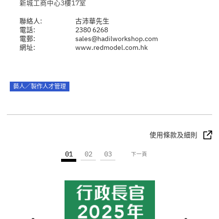
新城工商中心3樓17室
聯絡人:
古沛華先生
電話:
2380 6268
電郵:
sales@hadilworkshop.com
網址:
www.redmodel.com.hk
藝人／製作人才管理
使用條款及細則
01
02
03
下一頁