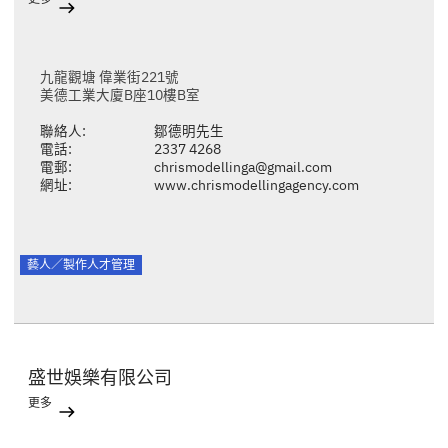
九龍觀塘 偉業街221號
美德工業大廈B座10樓B室
聯絡人:
鄒德明先生
電話:
2337 4268
電郵:
chrismodellinga@gmail.com
網址:
www.chrismodellingagency.com
藝人／製作人才管理
盛世娛樂有限公司
更多