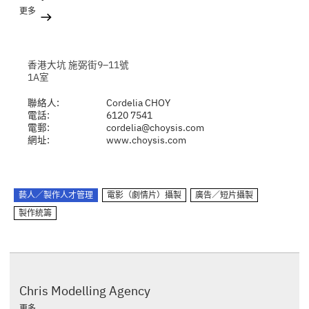
更多
香港大坑 施弼街9–11號
1A室
聯絡人:
Cordelia CHOY
電話:
6120 7541
電郵:
cordelia@choysis.com
網址:
www.choysis.com
藝人／製作人才管理
電影（劇情片）攝製
廣告／短片攝製
製作統籌
Chris Modelling Agency
更多