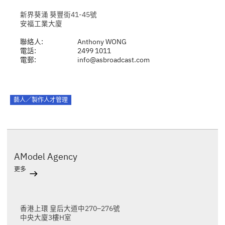
新界葵涌 葵豐街41-45號
安福工業大廈
聯絡人:
Anthony WONG
電話:
2499 1011
電郵:
info@asbroadcast.com
藝人／製作人才管理
AModel Agency
更多
香港上環 皇后大道中270–276號
中央大廈3樓H室