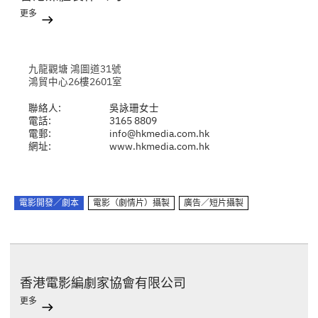
更多
九龍觀塘 鴻圖道31號
鴻貿中心26樓2601室
聯絡人:
吳詠珊女士
電話:
3165 8809
電郵:
info@hkmedia.com.hk
網址:
www.hkmedia.com.hk
電影開發／劇本
電影（劇情片）攝製
廣告／短片攝製
香港電影編劇家協會有限公司
更多