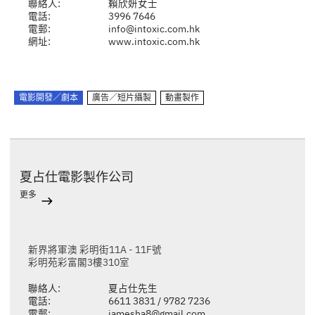
聯絡人:
賴欣妍女士
電話:
3996 7646
電郵:
info@intoxic.com.hk
網址:
www.intoxic.com.hk
電影開發／劇本
廣告／短片攝製
動畫製作
夏占仕電影製作公司
更多
新界將軍澳 彩明街11A - 11F號
彩明苑彩富閣3樓310室
聯絡人:
夏占仕先生
電話:
6611 3831 / 9782 7236
電郵:
jamesha8@gmail.com