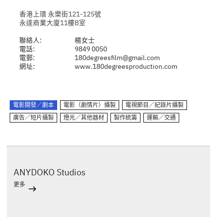
香港上環 永樂街121-125號
永達商業大廈11樓B室
聯絡人:
楊女士
電話:
9849 0050
電郵:
180degreesfilm@gmail.com
網址:
www.180degreesproduction.com
電影開發／劇本
電影（劇情片）攝製
電視節目／紀錄片攝製
廣告／短片攝製
燈光／其他器材
製作統籌
運輸／交通
ANYDOKO Studios
更多