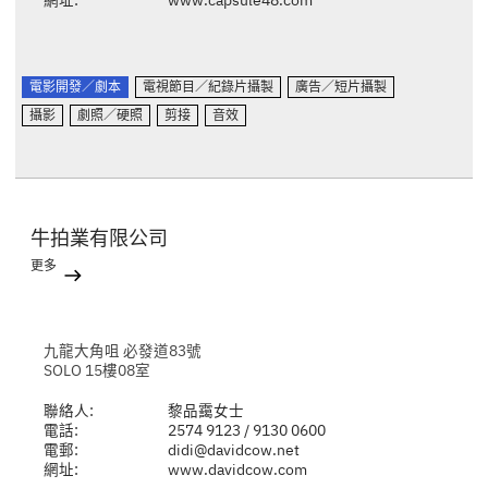
電影開發／劇本
電視節目／紀錄片攝製
廣告／短片攝製
攝影
劇照／硬照
剪接
音效
牛拍業有限公司
更多
九龍大角咀 必發道83號
SOLO 15樓08室
聯絡人:
黎品靄女士
電話:
2574 9123 / 9130 0600
電郵:
didi@davidcow.net
網址:
www.davidcow.com