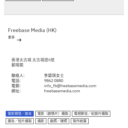
Freebase Media (HK)
更多
香港太古城 太古城道6號
鄱陽閣
聯絡人:
李碧琪女士
電話:
9862 0880
電郵:
info_fb@freebasemedia.com
網址:
freebasemedia.com
電影開發／劇本
電影（劇情片）攝製
電視節目／紀錄片攝製
廣告／短片攝製
攝影
劇照／硬照
製作統籌