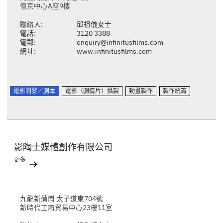
億京中心A座9樓
聯絡人:
邱祖儀女士
電話:
3120 3388
電郵:
enquiry@infinitusfilms.com
網址:
www.infinitusfilms.com
電影開發／劇本
電影（劇情片）攝製
動畫製作
製作統籌
影陶士媒體創作有限公司
更多
九龍新蒲崗 太子道東704號
新時代工商貿易中心23樓11室