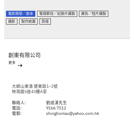
電影開發／劇本
電視節目／紀錄片攝製
廣告／短片攝製
攝影
製作統籌
剪接
創東有限公司
更多
大嶼山東涌 健東路1–2號
映灣園5座43樓A室
聯絡人:
劉成漢先生
電話:
9166 7512
電郵:
shinghonlau@yahoo.com.hk