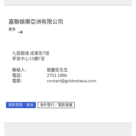
嘉聯娛樂亞洲有限公司
更多
九龍觀塘 成業街7號
寧晉中心15樓F室
聯絡人:
鄧慶民先生
電話:
2751 1886
電郵:
contact@goldnetasia.com
電影開發／劇本
海外發行／電影版權