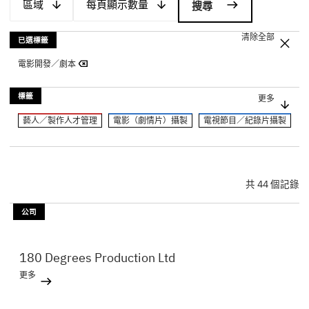
區域
每頁顯示數量
清除全部
已選標籤
電影開發／劇本
標籤
更多
藝人／製作人才管理
電影（劇情片）攝製
電視節目／紀錄片攝製
廣告／短片攝製
動畫製作
攝影
航拍
燈光／其他器材
劇照／硬照
動作／特技
製作統籌
運輸／交通
視覺效果／電腦特效
剪接
音效
配樂
本地發行
共 44 個記錄
海外發行／電影版權
公關／宣傳／推廣
訓練課程／講座
公司
業界組織／相關團體
電台／電視台
180 Degrees Production Ltd
更多