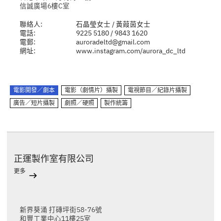
信誠廣場6樓C室
聯絡人:
石晶瑩女士 / 黃葭茵女士
電話:
9225 5180 / 9843 1620
電郵:
auroradeltd@gmail.com
網址:
www.instagram.com/aurora_dc_ltd
電影開發／劇本
電影（劇情片）攝製
電視節目／紀錄片攝製
廣告／短片攝製
劇照／硬照
製作統籌
正運製作室有限公司
更多
新界葵涌 打磚坪街58-76號
和豐工業中心11樓25室