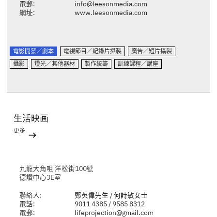
電郵:
info@leesonmedia.com
網址:
www.leesonmedia.com
電影開發／劇本
電視節目／紀錄片攝製
廣告／短片攝製
攝影
燈光／其他器材
製作統籌
訓練課程／講座
生活映画
更多
九龍大角咀 洋松街100號
德讚中心3E室
聯絡人:
鄭英偉先生 / 何詩敏女士
電話:
9011 4385 / 9585 8312
電郵:
lifeprojection@gmail.com