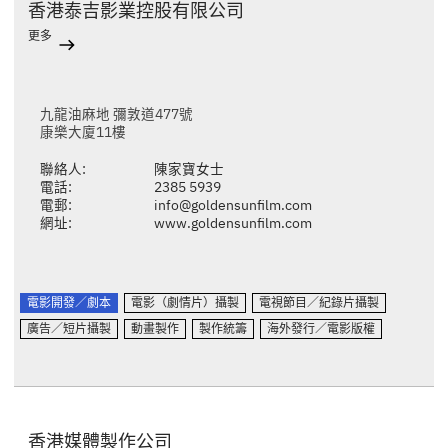
香港泰吉影業控股有限公司
更多
九龍油麻地 彌敦道477號
康樂大廈11樓
聯絡人:
陳家寶女士
電話:
2385 5939
電郵:
info@goldensunfilm.com
網址:
www.goldensunfilm.com
電影開發／劇本
電影（劇情片）攝製
電視節目／紀錄片攝製
廣告／短片攝製
動畫製作
製作統籌
海外發行／電影版權
香港媒體製作公司