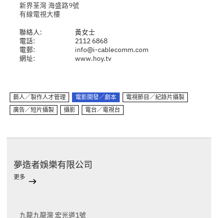
新界荃灣 海盛路9號
有線電視大樓
聯絡人:
黃女士
電話:
2112 6868
電郵:
info@i-cablecomm.com
網址:
www.hoy.tv
藝人／製作人才管理
電影開發／劇本
電視節目／紀錄片攝製
廣告／短片攝製
攝影
電台／電視台
夢造者娛樂有限公司
更多
九龍九龍灣 宏光道1號