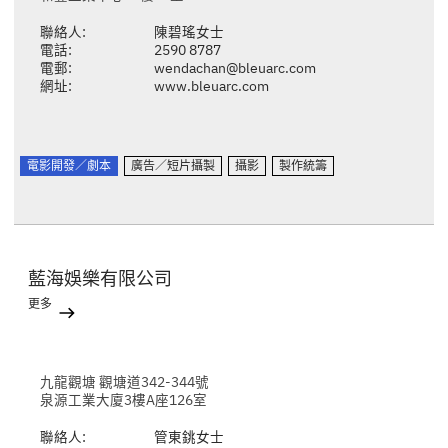
聯絡人:
陳碧瑤女士
電話:
2590 8787
電郵:
wendachan@bleuarc.com
網址:
www.bleuarc.com
電影開發／劇本
廣告／短片攝製
攝影
製作統籌
藍海娛樂有限公司
更多
九龍觀塘 觀塘道342-344號
泉源工業大廈3樓A座126室
聯絡人:
管東銚女士