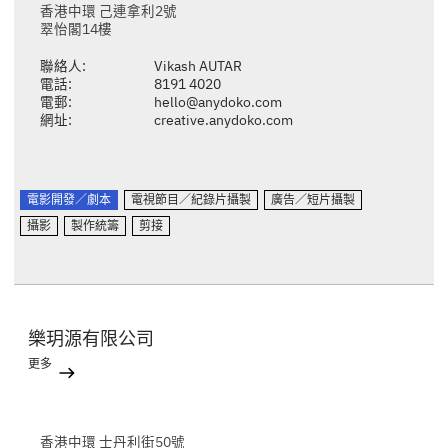
香港中環 己連拿利2號
翠怡閣14樓
聯絡人:
Vikash AUTAR
電話:
8191 4020
電郵:
hello@anydoko.com
網址:
creative.anydoko.com
電影開發／劇本
電視節目／紀錄片攝製
廣告／短片攝製
攝影
製作統籌
剪接
樂玥源有限公司
更多
香港中環 士丹利街50號