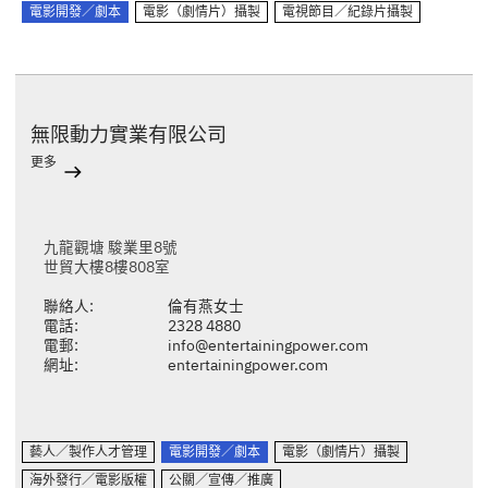
電影開發／劇本
電影（劇情片）攝製
電視節目／紀錄片攝製
無限動力實業有限公司
更多
九龍觀塘 駿業里8號
世貿大樓8樓808室
聯絡人:
倫有燕女士
電話:
2328 4880
電郵:
info@entertainingpower.com
網址:
entertainingpower.com
藝人／製作人才管理
電影開發／劇本
電影（劇情片）攝製
海外發行／電影版權
公關／宣傳／推廣