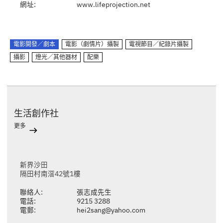
網址:
www.lifeprojection.net
電影開發／劇本
電影（劇情片）攝製
電視節目／紀錄片攝製
攝影
燈光／其他器材
配樂
生活創作社
更多
新界沙田
隔田村南滘42號1樓
聯絡人:
張志成先生
電話:
9215 3288
電郵:
hei2sang@yahoo.com