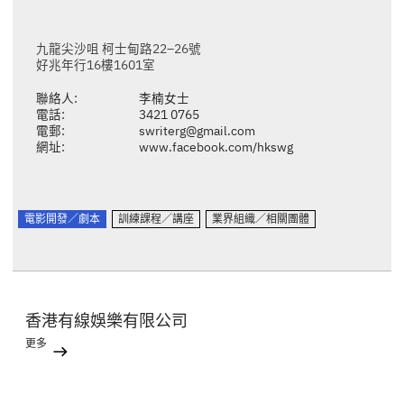
九龍尖沙咀 柯士甸路22–26號
好兆年行16樓1601室
聯絡人:
李楠女士
電話:
3421 0765
電郵:
swriterg@gmail.com
網址:
www.facebook.com/hkswg
電影開發／劇本
訓練課程／講座
業界組織／相關團體
香港有線娛樂有限公司
更多