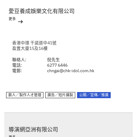
愛豆養成娛樂文化有限公司
更多
香港中環 干諾道中41號
盈置大廈15及16樓
聯絡人:
倪先生
電話:
6277 6446
電郵:
chngai@chk-idol.com.hk
藝人／製作人才管理
廣告／短片攝製
公關／宣傳／推廣
導演網亞洲有限公司