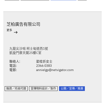
芝柏廣告有限公司
更多
九龍尖沙咀 柯士甸道西1號
凱旋門摩天閣25樓C室
聯絡人:
梁桂炘女士
電話:
2366 0383
電郵:
annielgp@netvigator.com
融資／托收代理
宣傳物料設計／製作
公關／宣傳／推廣