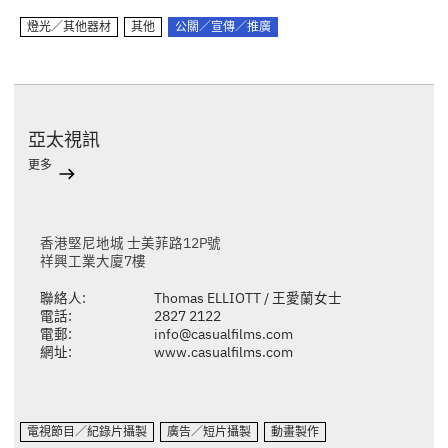
燈光／其他器材
其他
公關／宣傳／推廣
亞太視訊
更多
香港堅尼地城 士美菲路12P號
祥興工業大廈7樓
聯絡人:
Thomas ELLIOTT / 王愛蘭女士
電話:
2827 2122
電郵:
info@casualfilms.com
網址:
www.casualfilms.com
電視節目／紀錄片攝製
廣告／短片攝製
動畫製作