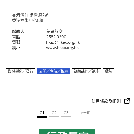
香港灣仔 港灣道2號
香港藝術中心8樓
聯絡人:
葉思芬女士
電話:
2582 0200
電郵:
hkac@hkac.org.hk
網址:
www.hkac.org.hk
影碟製造／發行
公關／宣傳／推廣
訓練課程／講座
戲院
使用條款及細則
01
02
03
下一頁