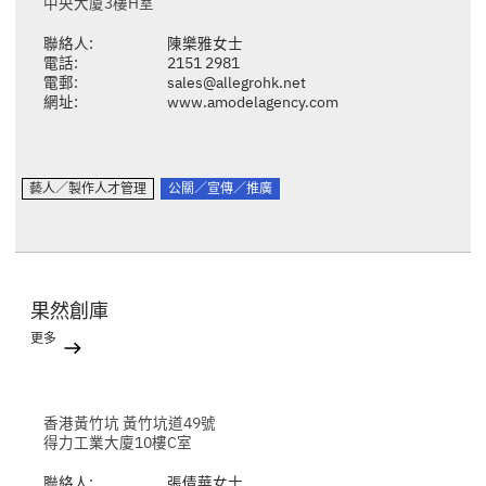
中央大廈3樓H室
聯絡人:
陳樂雅女士
電話:
2151 2981
電郵:
sales@allegrohk.net
網址:
www.amodelagency.com
藝人／製作人才管理
公關／宣傳／推廣
果然創庫
更多
香港黃竹坑 黃竹坑道49號
得力工業大廈10樓C室
聯絡人:
張倩華女士